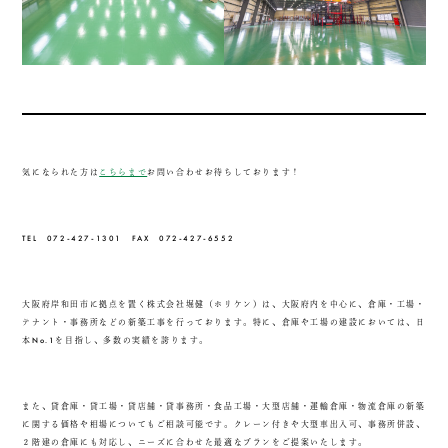
気になられた方は
こちらまで
お問い合わせお待ちしております！
TEL 072-427-1301 FAX 072-427-6552
大阪府岸和田市に拠点を置く株式会社堀健（ホリケン）は、大阪府内を中心に、倉庫・工場・
テナント・事務所などの新築工事を行っております。特に、倉庫や工場の建設においては、日
本No.1を目指し、多数の実績を誇ります。
また、貸倉庫・貸工場・貸店舗・貸事務所・食品工場・大型店舗・運輸倉庫・物流倉庫の新築
に関する価格や相場についてもご相談可能です。クレーン付きや大型車出入可、事務所併設、
２階建の倉庫にも対応し、ニーズに合わせた最適なプランをご提案いたします。